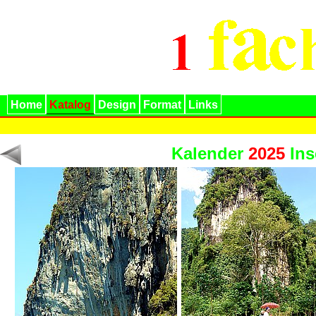
Home
Katalog
Design
Format
Links
Kalender
2025
Ins