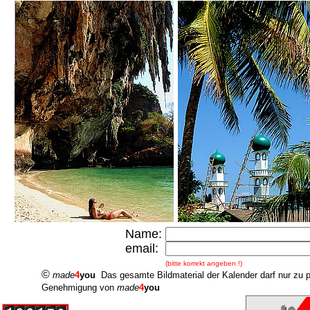
Name:
email:
(bitte korrekt angeben !)
©
made
4
you
Das gesamte Bildmaterial der Kalender darf nur zu 
Genehmigung von
made
4
you