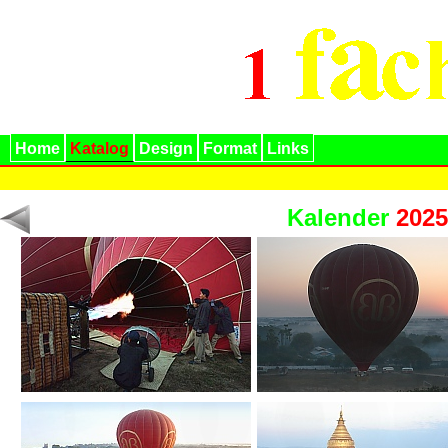
Home
Katalog
Design
Format
Links
Kalender
2025