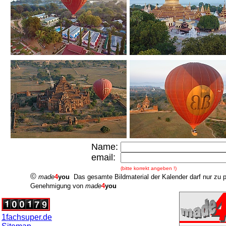
Name:
email:
(bitte korrekt angeben !)
©
made
4
you
Das gesamte Bildmaterial der Kalender darf nur zu 
Genehmigung von
made
4
you
1fachsuper.de