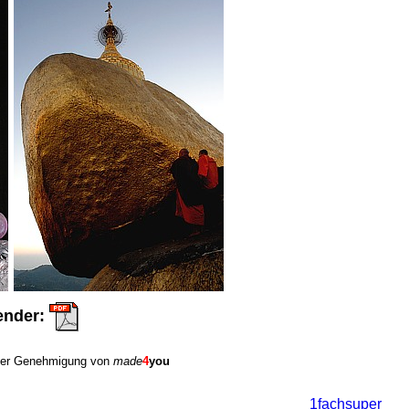
ender:
cher Genehmigung von
made
4
you
1fachsuper