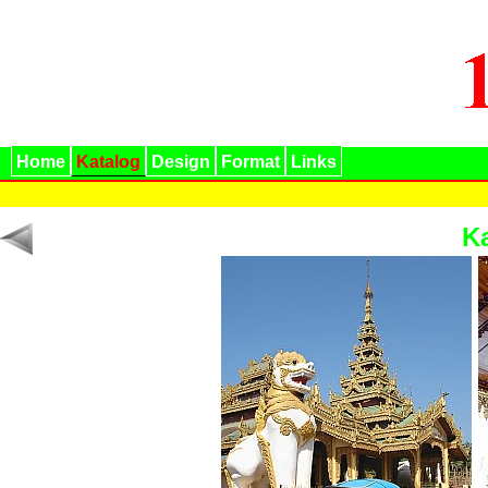
Home
Katalog
Design
Format
Links
K