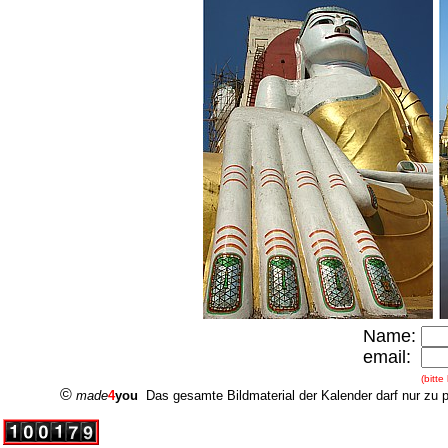
Name:
email:
(bitte
©
made
4
you
Das gesamte Bildmaterial der Kalender darf nur zu