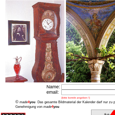
Name:
email:
(bitte korrekt angeben !)
©
made
4
you
Das gesamte Bildmaterial der Kalender darf nur zu 
Genehmigung von
made
4
you