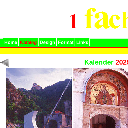
Home
Katalog
Design
Format
Links
Kalender
202