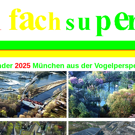
nder
2025
München aus der Vogelperspe