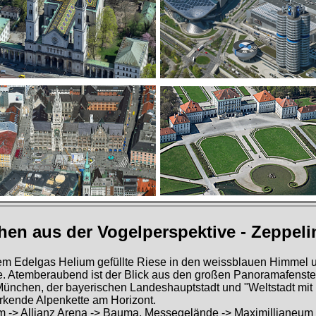
en aus der Vogelperspektive - Zeppeli
t dem Edelgas Helium gefüllte Riese in den weissblauen Himmel u
. Atemberaubend ist der Blick aus den großen Panoramafenster
ünchen, der bayerischen Landeshauptstadt und "Weltstadt mit 
rkende Alpenkette am Horizont.
m -> Allianz Arena -> Bauma, Messegelände -> Maximillianeum -