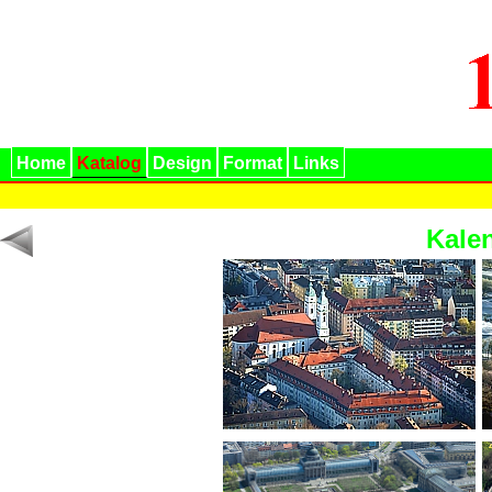
Home
Katalog
Design
Format
Links
Kale