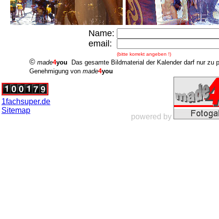
Name:
email:
(bitte korrekt angeben !)
©
made
4
you
Das gesamte Bildmaterial der Kalender darf nur zu 
Genehmigung von
made
4
you
1fachsuper.de
Sitemap
powered by