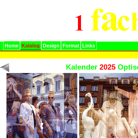
Home
Katalog
Design
Format
Links
Kalender
2025
Optis