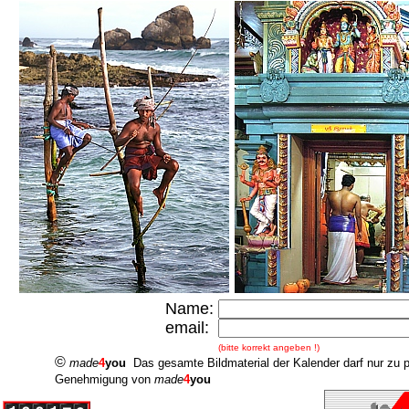
Name:
email:
(bitte korrekt angeben !)
©
made
4
you
Das gesamte Bildmaterial der Kalender darf nur zu 
Genehmigung von
made
4
you