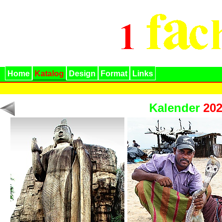
Home
Katalog
Design
Format
Links
Kalender
20